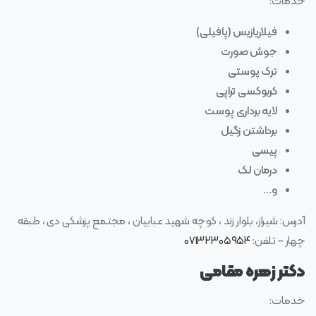
خدمات:
فیلاریازیس (پافیلی)
جوش صورت
ترک پوستی
کربوکسی تراپی
لایه برداری پوست
برداشتن زگیل
پیسی
درمان لک
و…
آدرس: شیراز، بلوار زند ، کوچه شهید عباییان ، مجتمع پزشکی دی ، طبقه
چهار – تلفن:
۰۷۱۳۲۳۰۵۹۵۴
دکتر زهره مقامی
خدمات: