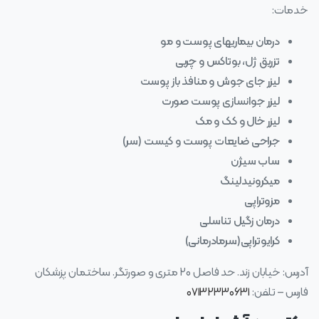
خدمات:
درمان بیماریهای پوست و مو
تزریق ژل، بوتاکس و چربی
لیزر جای جوش و منافذ باز پوست
لیزر جوانسازی پوست صورت
لیزر خال و کک و مک
جراحی ضایعات پوست و کیست (سر)
ساب سیژن
میکرونیدلینگ
مزوتراپی
درمان زگیل تناسلی
کرایوتراپی(سرمادرمانی)
آدرس: خیابان زند. حد فاصل ۲۰ متری و صورتگر. ساختمان پزشکان
فارس – تلفن:
۰۷۱۳۲۳۳۰۶۳۱