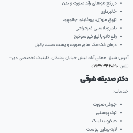
در رفع موهای زائد صورت و بدن
خالبرداری
تزریق مزوژل، پروفایلو، جالوپرو،
بلفاروپلاستی غیرجراحی
رفع تاتو با لیزر کیوسوئیچ
درمان کک مک های صورت و پشت دست با لیزر
آدرس: شیراز، معالی آباد، نبش خیابان پزشکان. کلینیک تخصصی دی –
تلفن:
۰۷۱۳۶۳۴۲۰۲۰
دکتر صدیقه شرقی
خدمات:
جوش صورت
ترک پوستی
میکرونیدلینگ
لایه برداری پوست