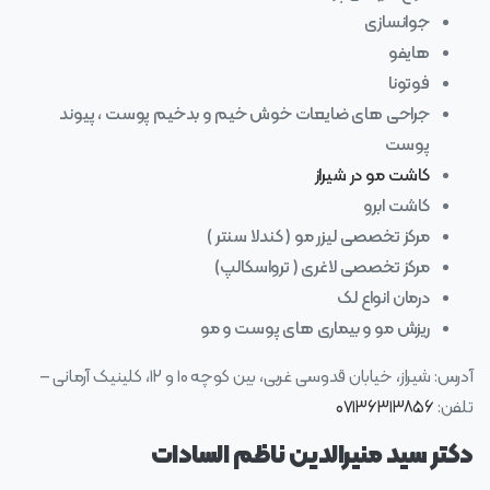
جوانسازی
هایفو
فوتونا
جراحی های ضایعات خوش خیم و بدخیم پوست ، پیوند
پوست
کاشت مو در شیراز
کاشت ابرو
مرکز تخصصی لیزر مو ( کندلا سنتر )
مرکز تخصصی لاغری ( ترواسکالپ)
درمان انواع لک
ریزش مو و بیماری های پوست و مو
آدرس: شیراز، خیابان قدوسی غربی، بین کوچه ۱۰ و ۱۲، کلینیک آرمانی –
تلفن:
۰۷۱۳۶۳۱۳۸۵۶
دکتر سید منیرالدین ناظم السادات