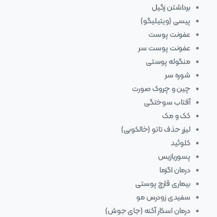
برداشتن زگیل
پیسی (ویتیلیگو)
عفونت پوست
عفونت پوست سر
منگوله پوستی
شوره سر
چین و چروک صورت
آفتاب سوختگی
کک و مک
لیزر حذف تاتو (خالکوبی)
کلوئید
پسوریازیس
درمان اگزما
بیماری قارچ پوستی
سفیدی زودرس مو
درمان اسکار آکنه (جای جوش)