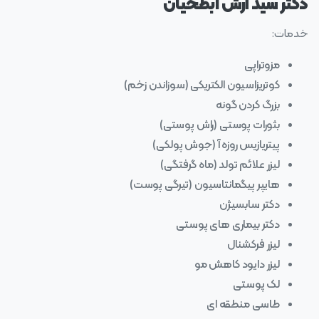
دکتر سید آرش ابطحیان
خدمات:
مزوتراپی
کوتریزاسیون الکتریکی (سوزاندن زخم)
بزرگ کردن گونه
بثورات پوستی (راش پوستی)
پیتریازیس روزه آ (جوش پولکی)
لیزر علائم تولد (ماه گرفتگی)
هایپر پیگمانتاسیون (تیرگی پوست)
دکتر سابسیژن
دکتر بیماری های پوستی
لیزر فرکشنال
لیزر دایود کاهش مو
لک پوستی
طاسی منطقه ای