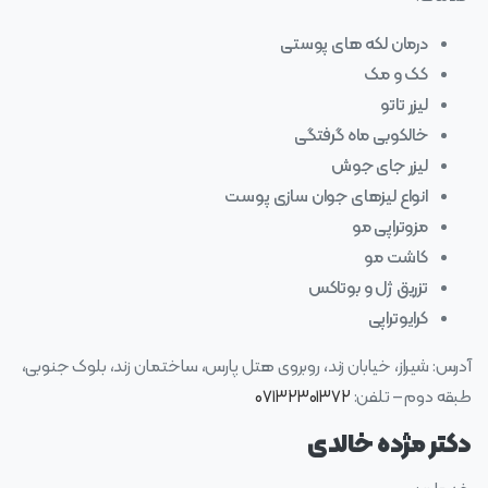
درمان لکه های پوستی
کک و مک
لیزر تاتو
خالکوبی ماه گرفتگی
لیزر جای جوش
انواع لیزهای جوان سازی پوست
مزوتراپی مو
کاشت مو
تزریق ژل و بوتاکس
کرایوتراپی
آدرس: شیراز، خیابان زند، روبروی هتل پارس، ساختمان زند، بلوک جنوبی،
طبقه دوم – تلفن:
۰۷۱۳۲۳۰۱۳۷۲
دکتر مژده خالدی