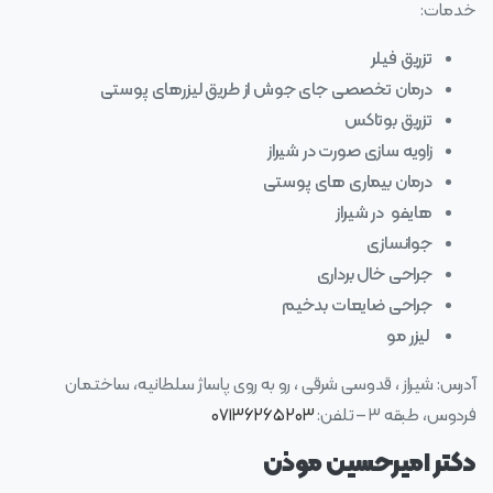
خدمات:
تزریق فیلر
درمان تخصصی جای جوش از طریق لیزرهای پوستی
تزریق بوتاکس
زاویه سازی صورت در شیراز
درمان بیماری های پوستی
هایفو در شیراز
جوانسازی
جراحی خال برداری
جراحی ضایعات بدخیم
لیزر مو
آدرس: شیراز ، قدوسی شرقی ، رو به روی پاساژ سلطانیه، ساختمان
فردوس، طبقه ۳ – تلفن:
۰۷۱۳۶۲۶۵۲۰۳
دکتر امیرحسین موذن